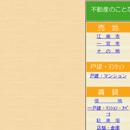
江 南 市
一 宮 市
そ の 他
戸建・マンション
借 地
一戸建・ﾏﾝｼｮﾝ・ｱﾊﾟ
ｰﾄ
駐 車 場
店舗・倉庫