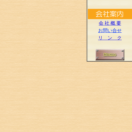
会 社 概 要
お問い合せ
リ ン ク