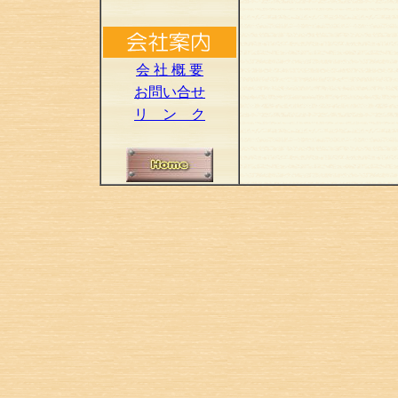
会 社 概 要
お問い合せ
リ ン ク