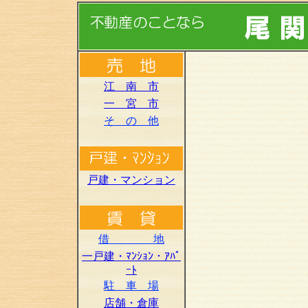
江 南 市
一 宮 市
そ の 他
戸建・マンション
借 地
一戸建・ﾏﾝｼｮﾝ・ｱﾊﾟ
ｰﾄ
駐 車 場
店舗・倉庫